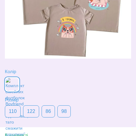
Колір
Розмір
110
122
86
98
В наявності