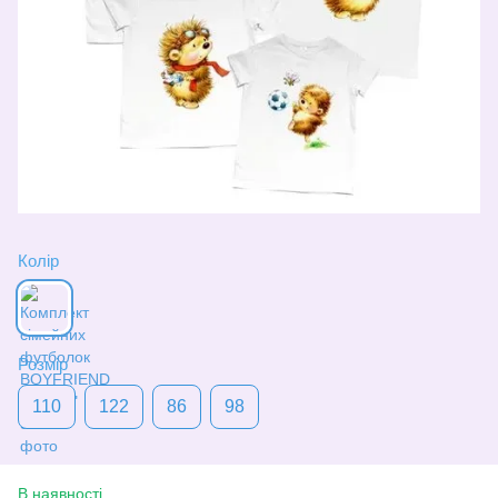
Колір
Розмір
110
122
86
98
В наявності