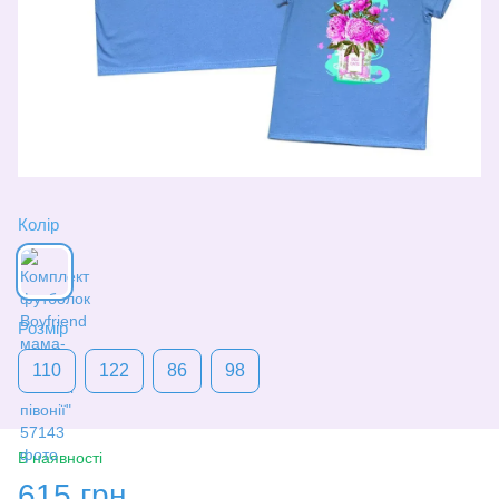
Колір
Розмір
110
122
86
98
В наявності
615 грн