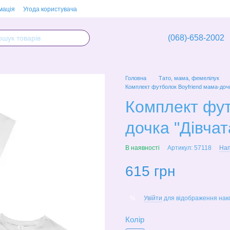
мація
Угода користувача
(068)-658-2002
Головна
Тато, мама, фемелілук
Комплект футболок Boyfriend мама-дочк
Комплект фут
дочка "Дівча
В наявності
Артикул: 57118
Нап
615 грн
Увійти
для відображення нак
%
Колір