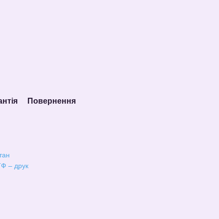
антія
Повернення
тан
Ф – друк