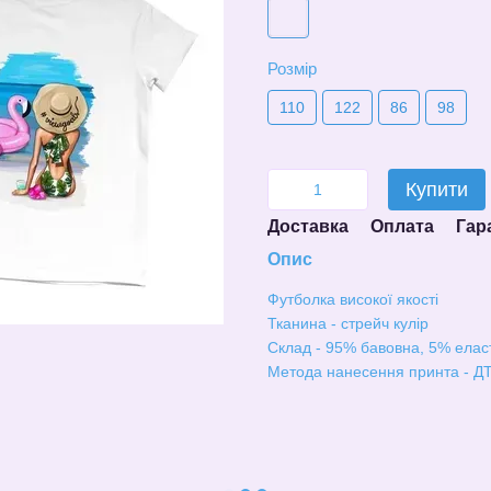
Розмір
110
122
86
98
Купити
Доставка
Оплата
Гар
Опис
Футболка високої якості
Тканина - стрейч кулір
Склад - 95% бавовна, 5% елас
Метода нанесення принта - ДТ