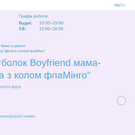
Укр
Рус
Графік роботи:
Будні:
10:00–19:00
Сб:
12:00–18:00
Мама та донька
а "Дівчата з колом флаМінго"
болок Boyfriend мама-
та з колом флаМінго"
исати відгук
опичувальної знижки