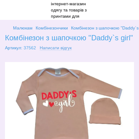
Малюкам
Комбінезончики
Комбінезон з шапочкою "Daddy`s g
Комбінезон з шапочкою "Daddy`s girl"
Артикул:
37562
Написати відгук