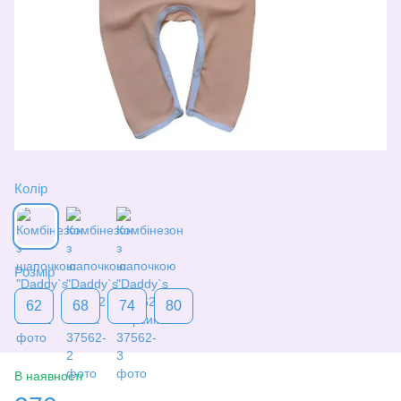
Колір
Розмір
62
68
74
80
В наявності