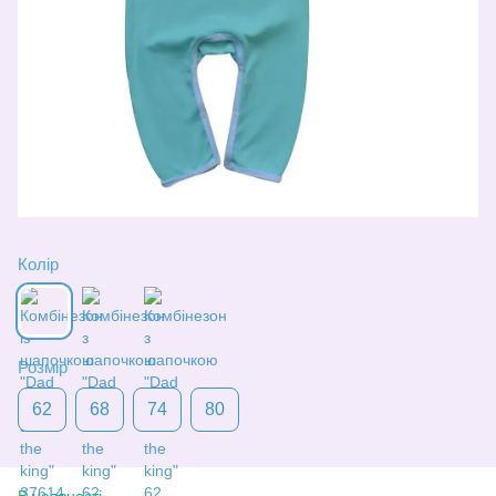
Колір
Розмір
62
68
74
80