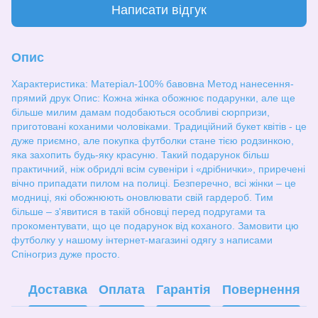
Написати відгук
Опис
Характеристика: Матеріал-100% бавовна Метод нанесення-
прямий друк Опис: Кожна жінка обожнює подарунки, але ще
більше милим дамам подобаються особливі сюрпризи,
приготовані коханими чоловіками. Традиційний букет квітів - це
дуже приємно, але покупка футболки стане тією родзинкою,
яка захопить будь-яку красуню. Такий подарунок більш
практичний, ніж обридлі всім сувеніри і «дрібнички», приречені
вічно припадати пилом на полиці. Безперечно, всі жінки – це
модниці, які обожнюють оновлювати свій гардероб. Тим
більше – з'явитися в такій обновці перед подругами та
прокоментувати, що це подарунок від коханого. Замовити цю
футболку у нашому інтернет-магазині одягу з написами
Спіногриз дуже просто.
Доставка
Оплата
Гарантія
Повернення