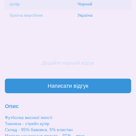
колір
Чорний
Країна виробник
Україна
Додайте перший відгук
Написати відгук
Опис
Футболка високої якості
Тканина - стрейч кулір
Склад - 95% бавовна, 5% еластан
Метода нанесення принта - ДТФ – друк