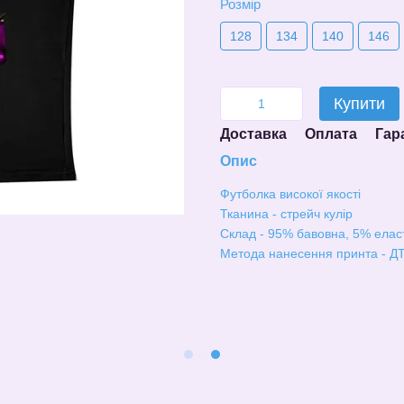
Розмір
128
134
140
146
Купити
Доставка
Оплата
Гар
Опис
Футболка високої якості
Тканина - стрейч кулір
Склад - 95% бавовна, 5% елас
Метода нанесення принта - ДТ