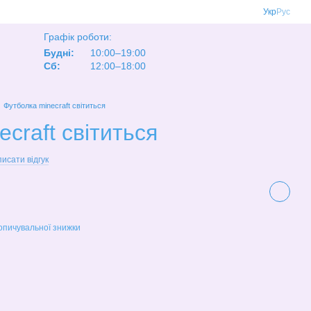
Укр
Рус
Графік роботи:
Будні:
10:00–19:00
Сб:
12:00–18:00
Футболка minecraft світиться
craft світиться
исати відгук
опичувальної знижки