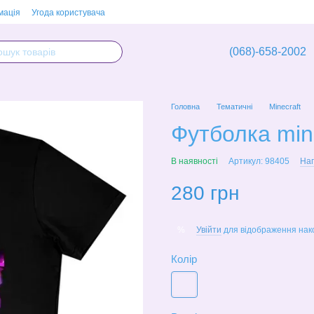
мація
Угода користувача
(068)-658-2002
Головна
Тематичні
Minecraft
Футболка mine
В наявності
Артикул: 98405
Нап
280 грн
Увійти
для відображення нак
%
Колір