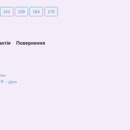
152
158
164
170
антія
Повернення
тан
Ф – друк