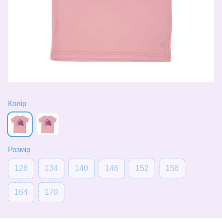
Колір
Розмір
128
134
140
146
152
158
164
170