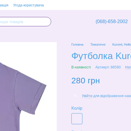
мація
Угода користувача
(068)-658-2002
Головна
Тематичні
Kuromi, Hello
Футболка Kur
В наявності
Артикул: 98590
Нап
280 грн
Увійти
для відображення нак
%
Колір