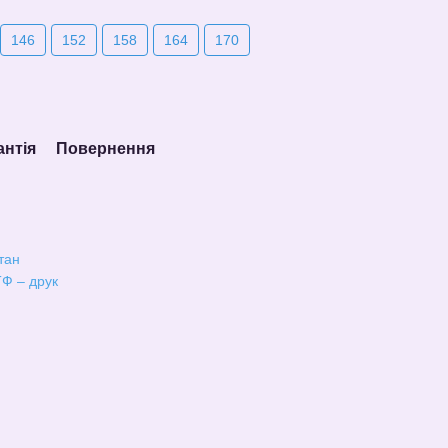
146
152
158
164
170
антія
Повернення
тан
Ф – друк