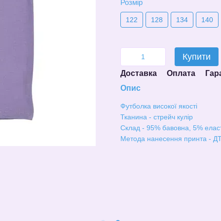
Розмір
122
128
134
140
Купити
Доставка
Оплата
Гар
Опис
Футболка високої якості
Тканина - стрейч кулір
Склад - 95% бавовна, 5% елас
Метода нанесення принта - ДТ