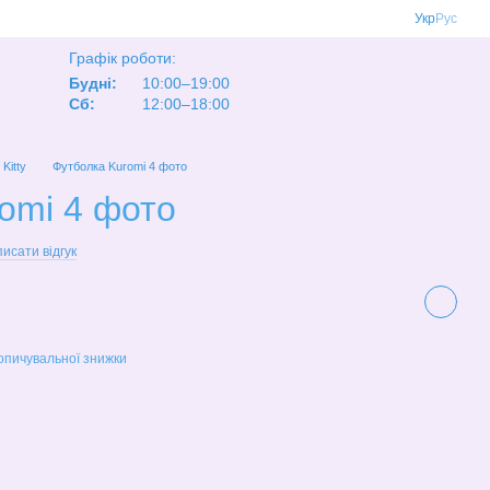
Укр
Рус
Графік роботи:
Будні:
10:00–19:00
Сб:
12:00–18:00
 Kitty
Футболка Kuromi 4 фото
omi 4 фото
исати відгук
опичувальної знижки