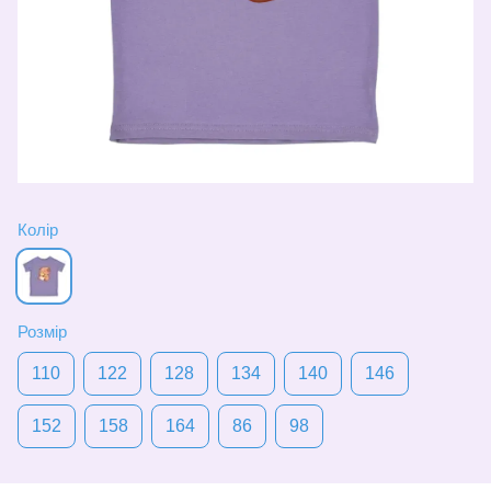
Колір
Розмір
110
122
128
134
140
146
152
158
164
86
98