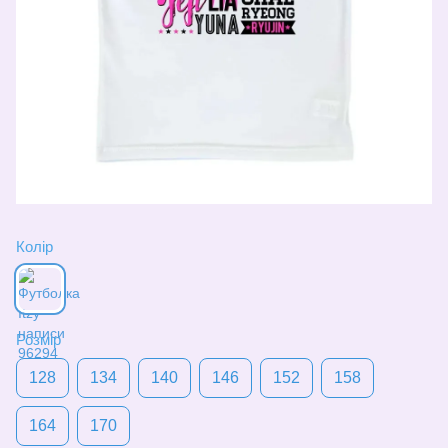
Колір
Розмір
128
134
140
146
152
158
164
170