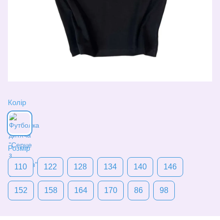
Колір
Розмір
110
122
128
134
140
146
152
158
164
170
86
98