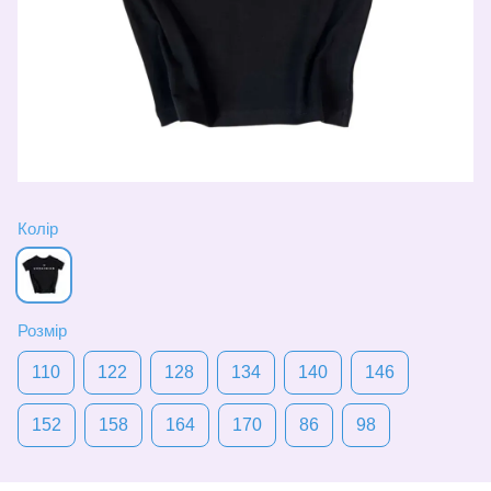
Колір
Розмір
110
122
128
134
140
146
152
158
164
170
86
98