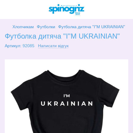
Хлопчикам
Футболки
Футболка дитяча "I"M UKRAINIAN"
Футболка дитяча "I"M UKRAINIAN"
Артикул:
92085
Написати відгук