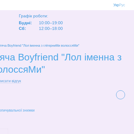
Укр
Рус
Графік роботи:
Будні:
10:00–19:00
Сб:
12:00–18:00
тяча Boyfriend "Лол іменна з глітерниМи волоссяМи"
ча Boyfriend "Лол іменна з
олоссяМи"
исати відгук
опичувальної знижки