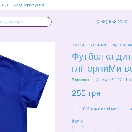
мація
Угода користувача
(068)-658-2002
Головна
Дівчаткам
Футболка ди
Футболка дитя
глітерниМи в
В наявності
Артикул: 64407
Нап
255 грн
Увійти
для відображення нак
%
Колір