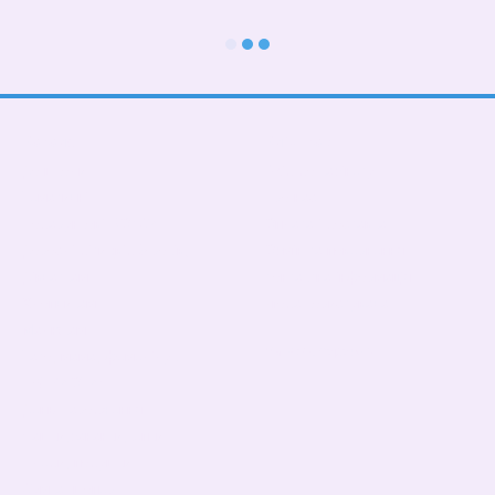
Каталог
Клієнтам
До школи
Вхід до кабінету
Тематичні
Про нас
Подарункові БОКСИ
Оплата і доставка
Дорослі діти (від 5 років)
Обмін та повернення
Дівчаткам
Контактна інформація
Хлопчикам
Угода користувача
Малюкам
Ми в соцмережах
Тато, мама, фемелілук
ПАТРИОТИЧНІ
День Народження
Чашки,бананки,кепки
Пледи, подушки
Сумка- шопер