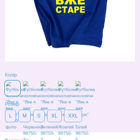
Колір
Розмір
L
M
S
XL
XXL