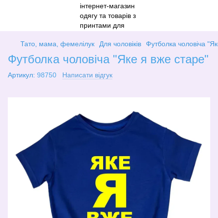
Тато, мама, фемелілук
Для чоловіків
Футболка чоловіча "Як
Футболка чоловіча "Яке я вже старе"
Артикул:
98750
Написати відгук