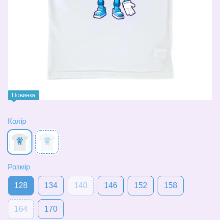
Новинка
Колір
Розмір
128
134
140
146
152
158
164
170