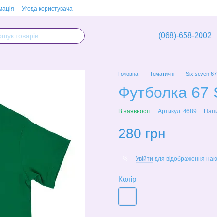
мація
Угода користувача
(068)-658-2002
Головна
Тематичні
Six seven 67
Футболка 67 
В наявності
Артикул: 4689
Напи
280 грн
Увійти
для відображення нак
%
Колір