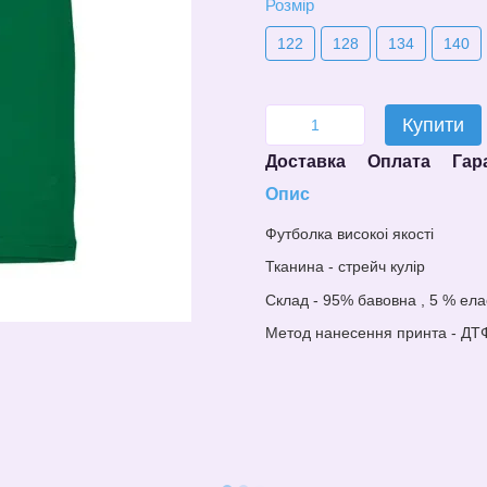
Розмір
122
128
134
140
Купити
Доставка
Оплата
Гар
Опис
Футболка високоі якості
Тканина - стрейч кулір
Склад - 95% бавовна , 5 % ела
Метод нанесе
н
ня принта - ДТ