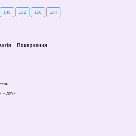
146
152
158
164
антія
Повернення
стан
Ф – друк