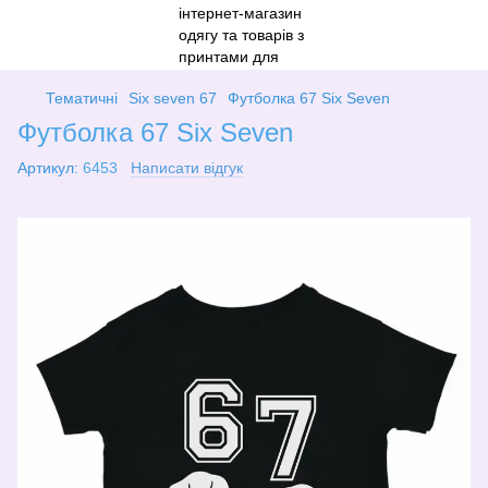
Тематичні
Six seven 67
Футболка 67 Six Seven
Футболка 67 Six Seven
Артикул:
6453
Написати відгук