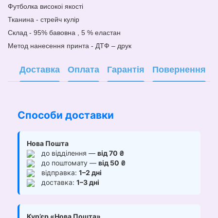
Футболка високоі якості
Тканина - стрейч кулір
Склад - 95% бавовна , 5 % еластан
Метод нанесе
н
ня принта - ДТФ – друк
Доставка
Оплата
Гарантія
Повернення
Способи доставки
Нова Пошта
до відділення —
від 70 ₴
до поштомату —
від 50 ₴
відправка:
1–2 дні
доставка:
1–3 дні
Кур’єр «Нова Пошта»