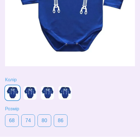
Колір
Розмір
68
74
80
86