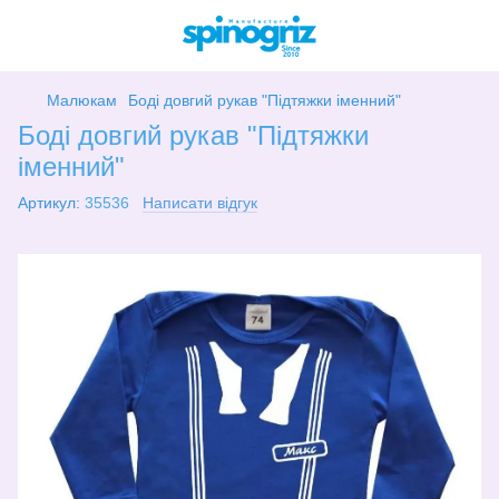
Малюкам
Боді довгий рукав "Підтяжки іменний"
Боді довгий рукав "Підтяжки
іменний"
Артикул:
35536
Написати відгук