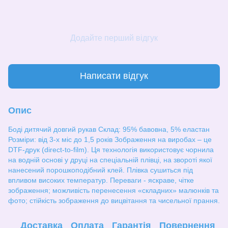
Додайте перший відгук
Написати відгук
Опис
Боді дитячий довгий рукав Склад: 95% бавовна, 5% еластан
Розміри: від 3-х міс до 1,5 років Зображення на виробах – це
DTF-друк (direct-to-film). Ця технологія використовує чорнила
на водній основі у друці на спеціальній плівці, на звороті якої
нанесений порошкоподібний клей. Плівка сушиться під
впливом високих температур. Переваги - яскраве, чітке
зображення; можливість перенесення «складних» малюнків та
фото; стійкість зображення до вицвітання та чисельної прання.
Доставка
Оплата
Гарантія
Повернення