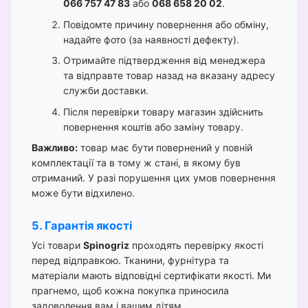
066 757 47 83
або
068 658 20 02
.
Повідомте причину повернення або обміну,
надайте фото (за наявності дефекту).
Отримайте підтвердження від менеджера
та відправте товар назад на вказану адресу
служби доставки.
Після перевірки товару магазин здійснить
повернення коштів або заміну товару.
Важливо:
товар має бути повернений у повній
комплектації та в тому ж стані, в якому був
отриманий. У разі порушення цих умов повернення
може бути відхилено.
5. Гарантія якості
Усі товари
Spinogriz
проходять перевірку якості
перед відправкою. Тканини, фурнітура та
матеріали мають відповідні сертифікати якості. Ми
прагнемо, щоб кожна покупка приносила
задоволення вам і вашим дітям.