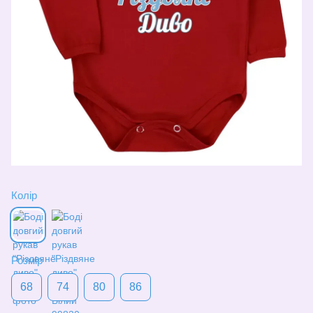
Колір
Розмір
68
74
80
86