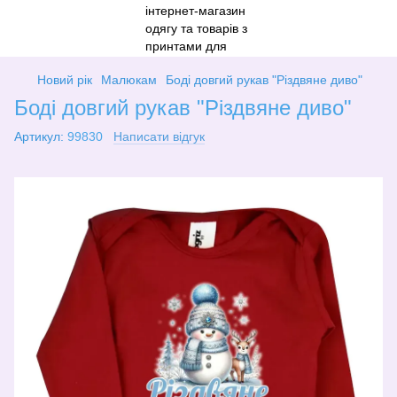
Новий рік
Малюкам
Боді довгий рукав "Різдвяне диво"
Боді довгий рукав "Різдвяне диво"
Артикул:
99830
Написати відгук