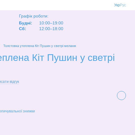
Укр
Рус
Графік роботи:
Будні:
10:00–19:00
Сб:
12:00–18:00
Толстовка утеплена Кіт Пушин у светрі меланж
еплена Кіт Пушин у светрі
сати відгук
опичувальної знижки