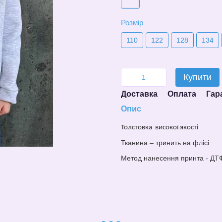
Розмір
110
122
128
134
Купити
Доставка
Оплата
Гар
Опис
Толстовка
високої якості
Тканина –
тринить на флісі
Метод нанесе
н
ня принта - ДТ