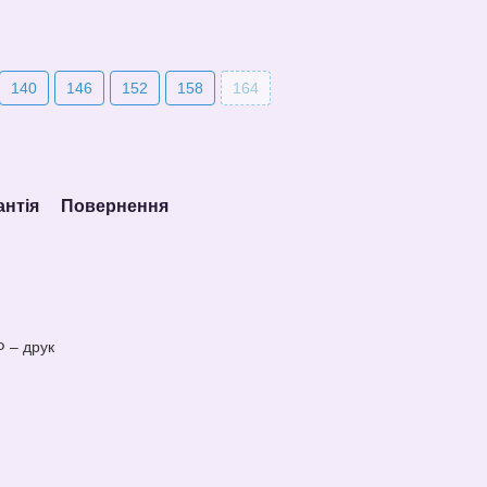
140
146
152
158
164
антія
Повернення
Ф – друк