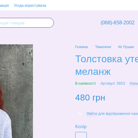
мація
Угода користувача
(068)-658-2002
Головна
Тематичні
Кіт Пушин
Толстовка ут
меланж
В наявності
Артикул: 3953
Напи
480 грн
Увійти
для відображення нак
%
Колір