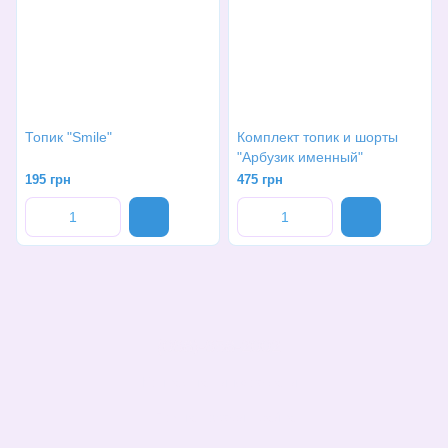
Топик "Smile"
Комплект топик и шорты
"Арбузик именный"
195 грн
475 грн
(068)-658-2002
Контактная информация
Полная версия сайта