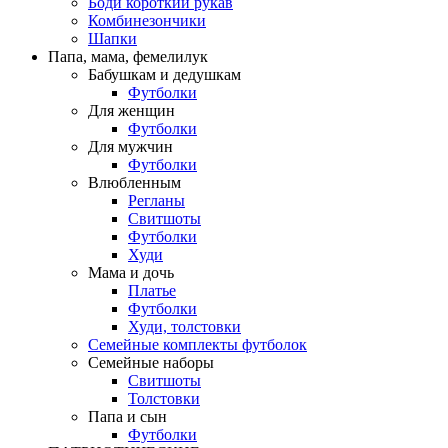
Боди короткий рукав
Комбинезончики
Шапки
Папа, мама, фемелилук
Бабушкам и дедушкам
Футболки
Для женщин
Футболки
Для мужчин
Футболки
Влюбленным
Регланы
Свитшоты
Футболки
Худи
Мама и дочь
Платье
Футболки
Худи, толстовки
Семейные комплекты футболок
Семейные наборы
Свитшоты
Толстовки
Папа и сын
Футболки