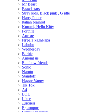
Mr Beast
Brawl stars
Stray kids, Black pink , G idle
Harry Potter
Italian brainrot
Kuromi, Hello Kitty
Fortnite
Аниме
Игра в кальмара
Labubu
Wednesday
Barbie
Among us
Rainbow friends
Sonic
Naruto
Standoff
Haggy Vaggy
Tik Tok
А4
LOL
Likee
Дисней
Единорог