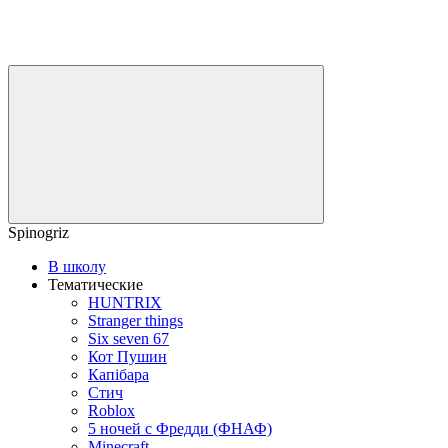
Spinogriz
В школу
Тематические
HUNTRIX
Stranger things
Six seven 67
Кот Пушин
Капібара
Стич
Roblox
5 ночей с Фредди (ФНАФ)
Minecraft