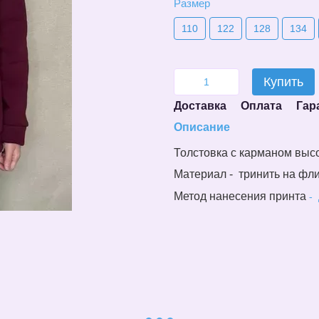
Размер
110
122
128
134
Купить
Доставка
Оплата
Гар
Описание
Толстовка с карманом в
ысо
Материал - тринить на фл
Метод нанесения принта
-