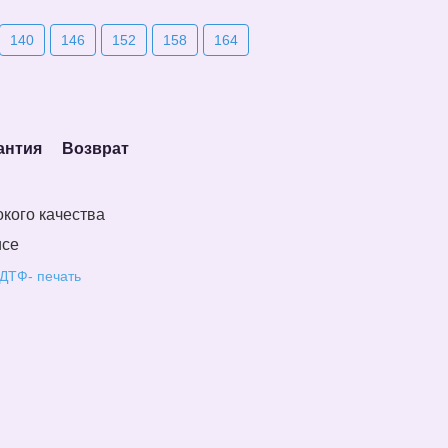
140
146
152
158
164
антия
Возврат
кого качества
исе
 ДТФ- печать