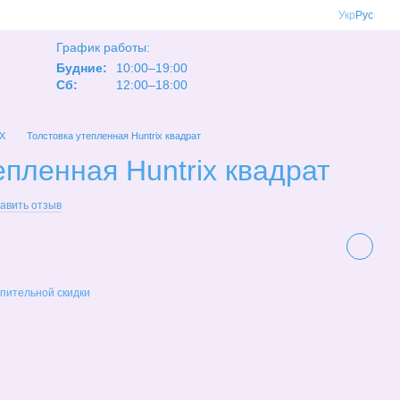
Укр
Рус
График работы:
Будние:
10:00–19:00
Сб:
12:00–18:00
X
Толстовка утепленная Huntrix квадрат
епленная Huntrix квадрат
авить отзыв
пительной скидки