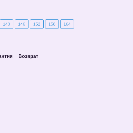
140
146
152
158
164
антия
Возврат