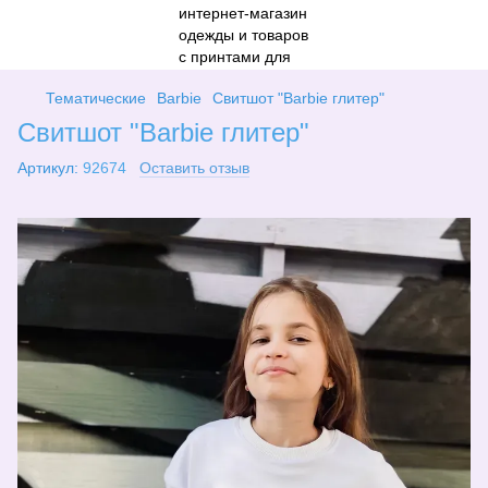
Тематические
Barbie
Свитшот "Barbie глитер"
Свитшот "Barbie глитер"
Артикул:
92674
Оставить отзыв