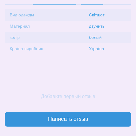
Вид одежды
Світшот
Материал
двунить
колір
белый
Країна виробник
Україна
Добавьте первый отзыв
Написать отзыв