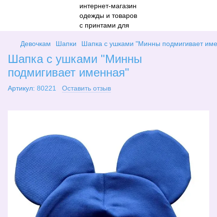
Девочкам
Шапки
Шапка с ушками "Минны подмигивает им
Шапка с ушками "Минны
подмигивает именная"
Артикул:
80221
Оставить отзыв