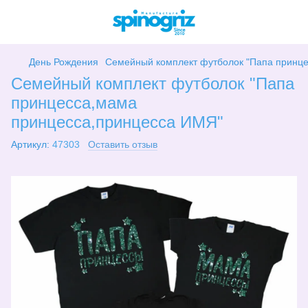
День Рождения
Семейный комплект футболок "Папа принц
Семейный комплект футболок "Папа
принцесса,мама
принцесса,принцесса ИМЯ"
Артикул:
47303
Оставить отзыв