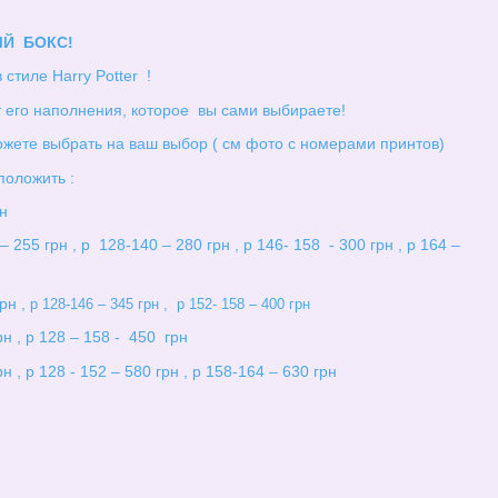
Й БОКС!
стиле Harry Potter !
 его наполнения, которое вы сами выбираете!
жете выбрать на ваш выбор ( см фото с номерами принтов)
положить :
н
– 255 грн , р 128-140 – 280 грн , р 146- 158 - 300 грн , р 164 –
грн ,
р 128-146 – 345 грн , р 152- 158 – 400 грн
рн , р 128 – 158 - 450 грн
н , р 128 - 152 – 580 грн , р 158-164 – 630 грн