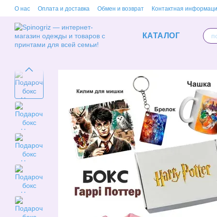
Перейти к основному контенту
О нас
Оплата и доставка
Обмен и возврат
Контактная информац
КАТАЛОГ