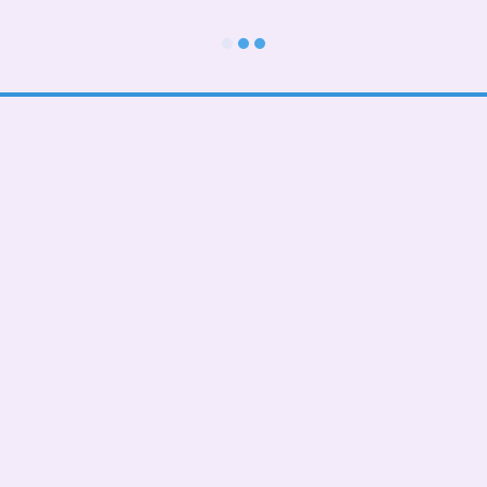
Каталог
Клиентам
В школу
Вход в личный кабинет
Тематические
О нас
Подарочные БОКСЫ
Оплата и доставка
Взрослые дети (от 5 лет)
Обмен и возврат
Девочкам
Контактная информация
Мальчикам
Пользовательское соглашение
Малышам
Мы в соцсетях
Папа, мама, фемелилук
ПАТРИОТИЧЕСКИЕ
День Рождения
Чашки,бананки,кепки
Пледы, подушки
Сумка- шопер