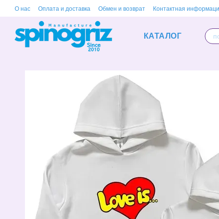
Перейти к основному контенту
О нас
Оплата и доставка
Обмен и возврат
Контактная информац
КАТАЛОГ