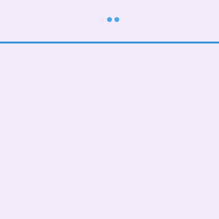
Каталог
Клиентам
В школу
Вход в личный кабинет
Тематические
О нас
Подарочные БОКСЫ
Оплата и доставка
Взрослые дети (от 5 лет)
Обмен и возврат
Девочкам
Контактная информация
Мальчикам
Пользовательское соглашение
Малышам
Мы в соцсетях
Папа, мама, фемелилук
ПАТРИОТИЧЕСКИЕ
День Рождения
Чашки,бананки,кепки
Пледы, подушки
Сумка- шопер