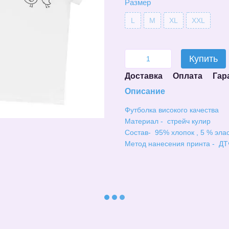
Размер
L
M
XL
XXL
Купить
Доставка
Оплата
Гар
Описание
Футболка високого качества
Материал - стрейч кулир
Состав- 95% хлопок , 5 % эла
Метод нанесения принта - ДТ