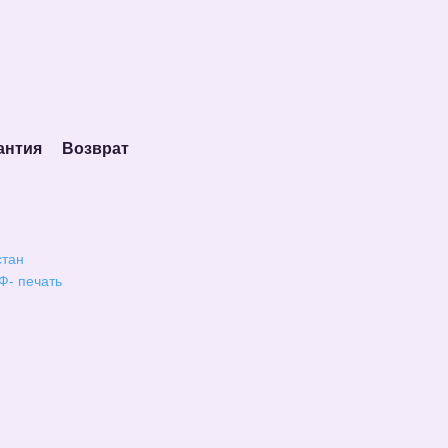
антия
Возврат
стан
Ф- печать