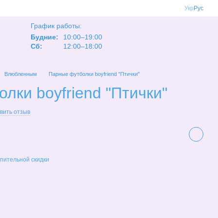
Укр
Рус
График работы:
Будние:
10:00–19:00
Сб:
12:00–18:00
Влюбленным
Парные футболки boyfriend "Птички"
лки boyfriend "Птички"
вить отзыв
пительной скидки