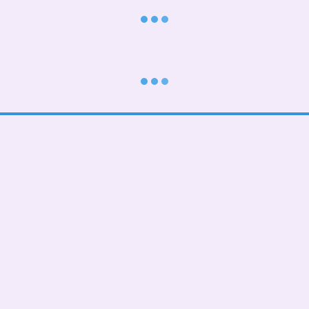
Каталог
Клиентам
В школу
Вход в личный кабинет
Тематические
О нас
Подарочные БОКСЫ
Оплата и доставка
Взрослые дети (от 5 лет)
Обмен и возврат
Девочкам
Контактная информация
Мальчикам
Пользовательское соглашение
Малышам
Мы в соцсетях
Папа, мама, фемелилук
ПАТРИОТИЧЕСКИЕ