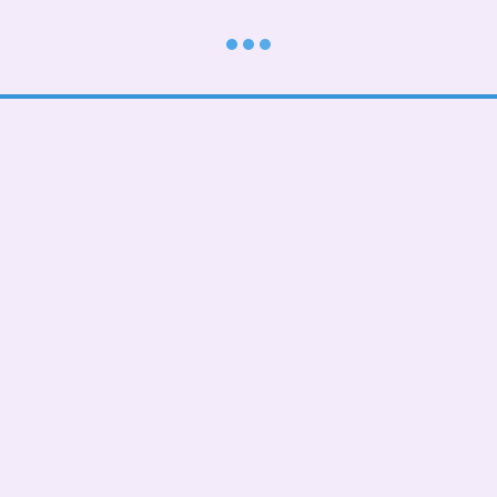
Каталог
Клиентам
В школу
Вход в личный кабинет
Тематические
О нас
Подарочные БОКСЫ
Оплата и доставка
Взрослые дети (от 5 лет)
Обмен и возврат
Девочкам
Контактная информация
Мальчикам
Пользовательское соглашение
Малышам
Мы в соцсетях
Папа, мама, фемелилук
ПАТРИОТИЧЕСКИЕ
День Рождения
Чашки,бананки,кепки
Пледы, подушки
Сумка- шопер