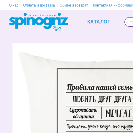
Перейти к основному контенту
О нас
Оплата и доставка
Обмен и возврат
Контактная информац
КАТАЛОГ