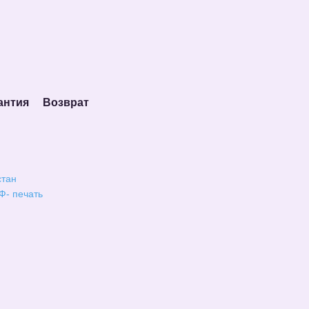
антия
Возврат
стан
Ф- печать