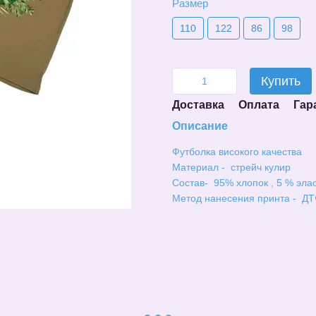
Размер
110
122
86
98
Купить
Доставка
Оплата
Гар
Описание
Футболка високого качества
Материал - стрейч кулир
Состав- 95% хлопок , 5 % эла
Метод нанесения принта - ДТ