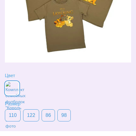
Цвет
Размер
110
122
86
98