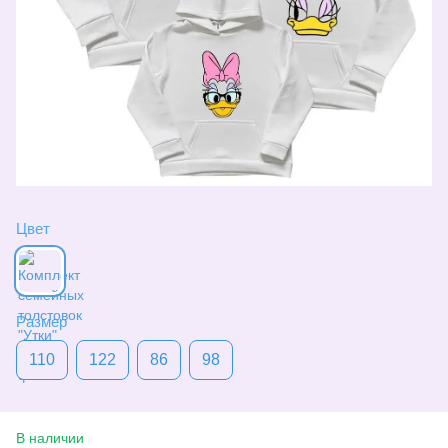
Цвет
Размер
110
122
86
98
В наличии