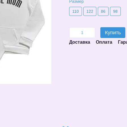
Размер
110
122
86
98
Купить
Доставка
Оплата
Гар