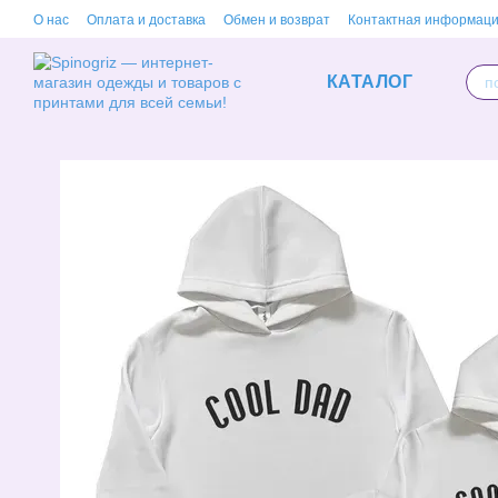
Перейти к основному контенту
О нас
Оплата и доставка
Обмен и возврат
Контактная информац
КАТАЛОГ