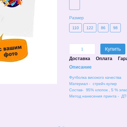
Размер
110
122
86
98
Купить
Доставка
Оплата
Гар
Описание
Футболка високого качества
Материал - стрейч кулир
Состав- 95% хлопок , 5 % эла
Метод нанесения принта - ДТ