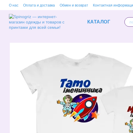
Перейти к основному контенту
О нас
Оплата и доставка
Обмен и возврат
Контактная информац
КАТАЛОГ