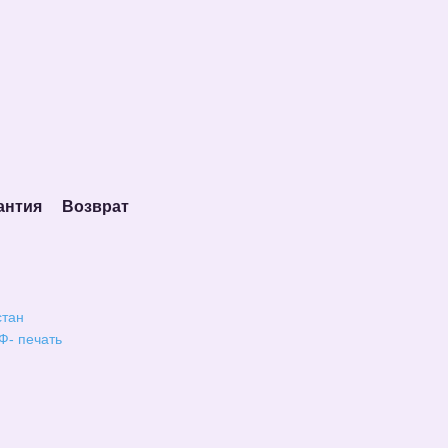
антия
Возврат
стан
Ф- печать