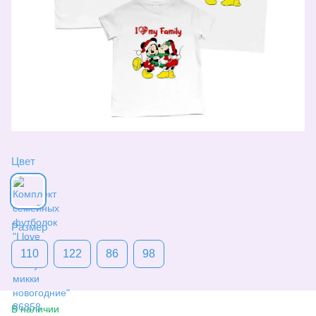
Цвет
Размер
110
122
86
98
В наличии