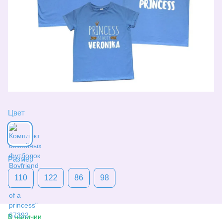
Цвет
Размер
110
122
86
98
В наличии