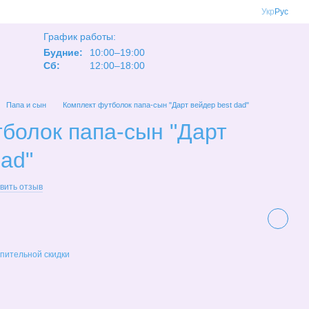
Укр
Рус
График работы:
Будние:
10:00–19:00
Сб:
12:00–18:00
Папа и сын
Комплект футболок папа-сын "Дарт вейдер best dad"
болок папа-сын "Дарт
dad"
вить отзыв
пительной скидки