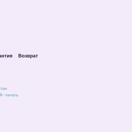
антия
Возврат
стан
Ф- печать