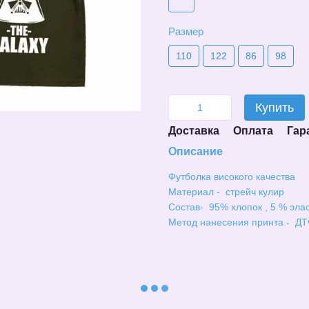
Размер
110
122
86
98
Купить
Доставка
Оплата
Гар
Описание
Футболка високого качества
Материал - стрейч кулир
Состав- 95% хлопок , 5 % эла
Метод нанесения принта - ДТ