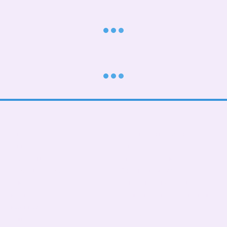
Каталог
Клиентам
В школу
Вход в личный кабинет
Тематические
О нас
Подарочные БОКСЫ
Оплата и доставка
Взрослые дети (от 5 лет)
Обмен и возврат
Девочкам
Контактная информация
Мальчикам
Пользовательское соглашение
Малышам
Мы в соцсетях
Папа, мама, фемелилук