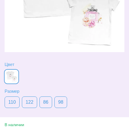
Цвет
Размер
110
122
86
98
В наличии