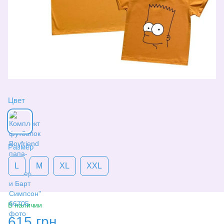
Цвет
Размер
L
M
XL
XXL
В наличии
615 грн