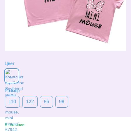
Цвет
Размер
110
122
86
98
В наличии