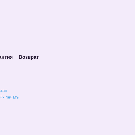
антия
Возврат
стан
Ф- печать