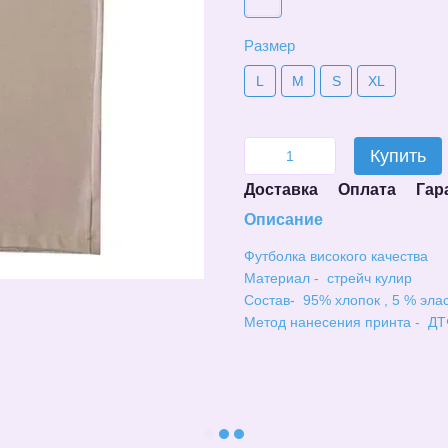
Размер
L
M
S
XL
Купить
Доставка
Оплата
Гар
Описание
Футболка високого качества
Материал - стрейч кулир
Состав- 95% хлопок , 5 % эла
Метод нанесения принта - ДТ