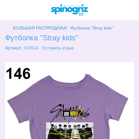
БОЛЬШАЯ РАСПРОДАЖА!
Футболка "Stray kids"
Футболка "Stray kids"
Артикул:
104516
Оставить отзыв