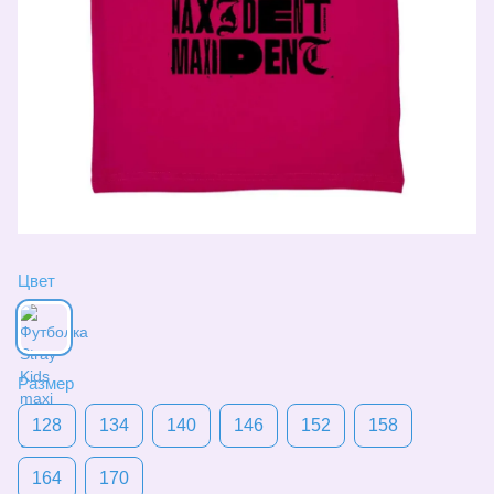
Цвет
Размер
128
134
140
146
152
158
164
170