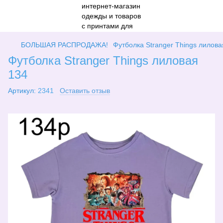
БОЛЬШАЯ РАСПРОДАЖА!
Футболка Stranger Things лилова
Футболка Stranger Things лиловая
134
Артикул:
2341
Оставить отзыв