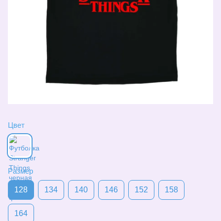
Цвет
Размер
128
134
140
146
152
158
164